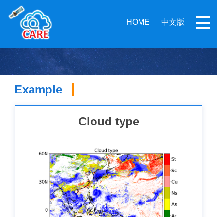
HOME
中文版
Example
Cloud type