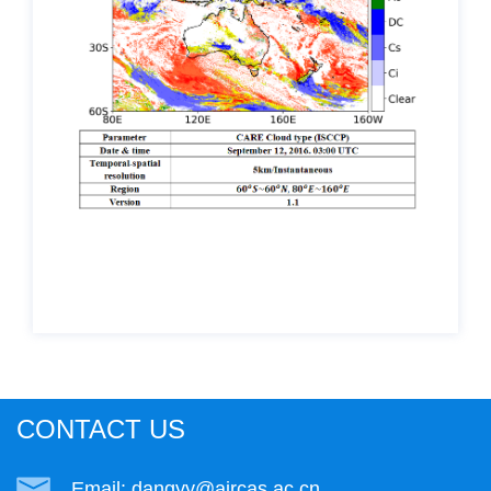
CONTACT US
Email: dangyy@aircas.ac.cn