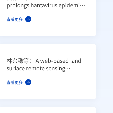
prolongs hantavirus epidemics
in cities
查看更多
林兴稳等： A web-based land
surface remote sensing
products validation system
(LAPVAS): application to
查看更多
albedo product