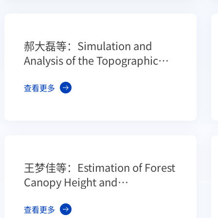
郝大磊等：Simulation and
Analysis of the Topographic
Effects on Snow-Free Albedo
over Rugged Terrain
查看更多
王梦佳等：Estimation of Forest
Canopy Height and
Aboveground Biomass from
Spaceborne LiDAR and
查看更多