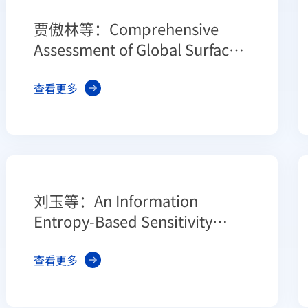
贾傲林等：Comprehensive
Assessment of Global Surface
Net Radiation Products and
Uncertainty Analysis
查看更多
刘玉等：An Information
Entropy-Based Sensitivity
Analysis of Radar Sensing of
Rough Surface
查看更多