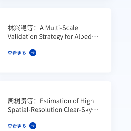
林兴稳等：A Multi-Scale
Validation Strategy for Albedo
Products over Rugged Terrain
and Preliminary Application in
查看更多
Heihe River Basin, China
周树贵等：Estimation of High
Spatial-Resolution Clear-Sky
Land Surface-Upwelling
Longwave Radiation from
查看更多