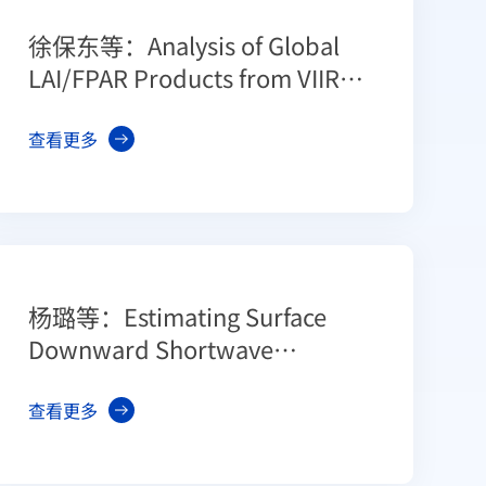
徐保东等：Analysis of Global
LAI/FPAR Products from VIIRS
and MODIS Sensors for Spatio-
Temporal Consistency and
查看更多
Uncertainty from 2012-2016
杨璐等：Estimating Surface
Downward Shortwave
Radiation over China Based on
the Gradient Boosting Decision
查看更多
Tree Method