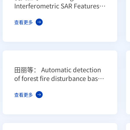
Interferometric SAR Features
of Forest Canopies Over
Mountainous Area at
查看更多
Landscape Scales
田丽等： Automatic detection
of forest fire disturbance based
on dynamic modelling from
MODIS time-series
查看更多
observations