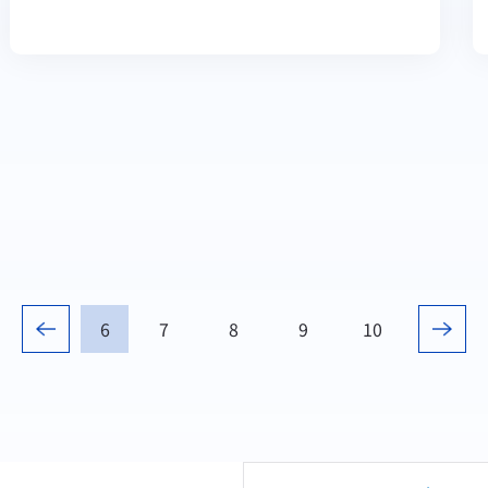
Landsat Imageries in Maryland
6
7
8
9
10