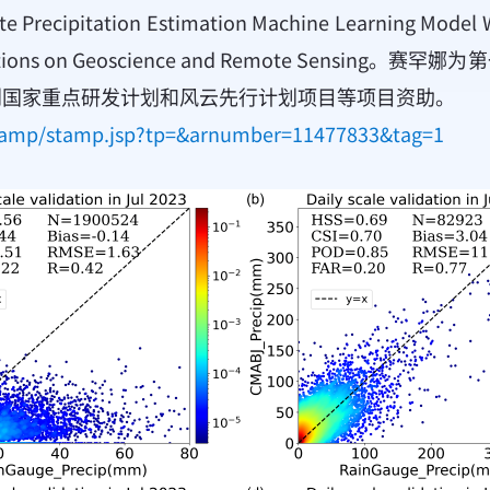
ecipitation Estimation Machine Learning Model W
nsactions on Geoscience and Remote Se
到国家重点研发计划和风云先行计划项目等项目资助。
/stamp/stamp.jsp?tp=&arnumber=11477833&tag=1