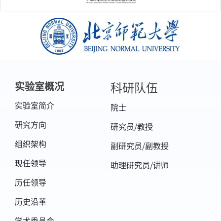
Mainland China Using Retrospective Analysis.
Int. J. Environ. Res. Public Health 2021, 18,
3583.
[108]Xiaojuan Lin,Min Xu,
Chunxiang
Cao,
Yongfeng Dang,Barjeece Bashir,Bo Xie,
北京师范大学
Zhibin Huang. Estimates of Forest Canopy
Height Using a Combination of ICESat-
2/ATLAS Data and Stereo-Photogrammetry.
Remote Sensing. 2020,21(12).
[107]Bashir, Barjeece;
Cao, Chunxiang;
Joharestani, Mehdi Zamani; Bo, Xie; Mumtaz,
科研队伍
实验室概况
Faisal. Spatio-Temporal Vegetation Dynamic
and Persistence under Climatic and
Anthropogenic Factors. Remote Sensing.
实验室简介
2020,12(16).
院士
[106]Min Xu,
Chunxiang Cao,
Peng Jia.
Mapping Fine-Scale Urban Spatial
研究方向
研究员/教授
Population Distribution Based on High-
Resolution Stereo Pair Images, Points of
组织架构
Interest, and Land Cover Data. Remote Sens.
副研究员/副教授
2020, 12(4), 608.
[105]Bo Xie,
Chunxiang Cao,
Min Xu,
现任领导
助理研究员/讲师
Barjeece Bashir, Ramesh P. Singh, Zhibin
Huang and Xiaojuan Lin. Regional Forest
历任领导
Volume Estimation by Expanding LiDAR
Samples Using Multi-Sensor Satellite Data.
Remote Sens. 2020, 12(3), 360.
历史沿革
[104]Zhibin Huang,
Chunxiang Cao,
Wei
Chen, Min Xu, Yongfeng Dang, Ramesh P.
学术委员会