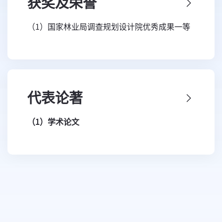
获奖及荣誉
中心 执行主任
项目 课题负责人 国家任务 2013.01—2018.07
（1）国家林业局调查规划设计院优秀成果一等
2019.12-至今 中国科学院空天信息创新研究院
（4）“树流感”爆发风险遥感诊断与预警研究
奖（2013）、鞍山市科技进步一等奖（2013）
研究员
项目 负责人 国家任务 2015.01—2019.12
（2）“鞍山市森林资源年度监测技术体系研发
2013.11-2019.05中国科学院遥感与数字地球研
（5）三峡库区生态屏障区生态效益监测技术项
与应用”项目获辽宁林业科学技术一等奖
究所遥感科学国家重点实验室环境健康遥感 研
目 课题负责人 国家任务 2016.01—2017.12
（2014）
究室主任 研究员
代表论著
（6）林草适宜度遥感诊断模型研究项目 负责人
（3）获联合国颁发“一带一路绿色先锋奖”
2012.04-2013.03中国科学院遥感与数字地球研
国家任务 2019.11—2023.12
（
1
）学术论文
（4）荣获2022年度空天信息创新研究院招生指
究所 创新研究员
………
[115]Xie B,
Cao C,
Xu M, et al. Improved
导奖
2008.01-2012.04中国科学院遥感应用研究所 创
Forest Canopy Closure Estimation Using
新研究员
Multispectral Satellite Imagery within
2000.01-2008.12 中国科学院遥感应用研究所 项
Google Earth Engine. Remote Sensing, 2022,
目研究员
14(9): 2051.
1986.08-1993.03 内蒙古呼和浩特市赛汗区林业
[114]
Bashir B,
Cao C,
Xie B, et al. Unfolding