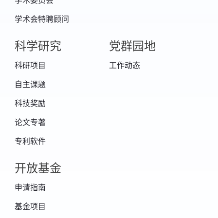
Singh, Barjeece Bashir, Bo Xie and Xiaojuan
Lin. Remote Sensing Monitoring of
Vegetation Dynamic Changes after Fire in the
学术会特聘顾问
Greater Hinggan Mountain Area: The
Algorithm and Application for Eliminating
Phenological Impacts. Remote Sens. 2020,
12(1), 156.
科学研究
党群园地
[103]Xiliang Ni, Min Xu,
Chunxiang Cao,
Wei
Chen, Bin Yang, Bo Xie. Forest height
科研项目
工作动态
estimation and change monitoring based on
artificial neural network using Geoscience
Laser Altimeter System and Landsat data.
自主课题
Journal of Applied Remote Sensing. 2019,
14(2): 1931-3195.
科技奖励
[102]Xie, Bo,
Chunxiang Cao,
Wei Chen, and
Bing Yu. Prediction and Analysis of the
Potential Risk of Sudden Oak Death in China.
论文专著
Journal of Forestry Research, 2019,30,
2357–2366.
专利软件
[101]Acharya, B. K.; Chen, W.; Ruan, Z.; Pant,
G. P.; Yang, Y.; Shah, L. P.;
Cao, C. X
.; Xu, Z.;
Dhimal, M.; Lin, H. L.
，
Mapping
Environmental Suitability of Scrub Typhus in
开放基金
Nepal Using MaxEnt and Random Forest
Models
，
International Journal of
Environmental Research and Public Health
，
申请指南
2019
，
16, 4845.
[100]Min Xu, Haibing Xiang, Hongquan Yun,
基金项目
Xiliang Ni, Wei Chen,
Chunxiang Cao.
Retrieval of forest canopy height jointly using