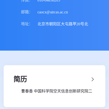
传真
：
010-64836205
邮箱
：
caocx@aircas.ac.cn
地址
：
北京市朝阳区大屯路甲20号北
简历
曹春香 中国科学院空天信息创新研究院二
级研究员兼博士生导师，环境健康遥感诊断交叉
学科方向首席科学家，创立了遥感科学国家重点