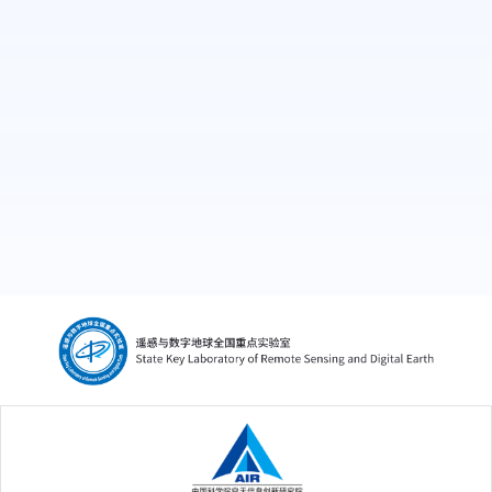
the Success of Positive Human Interventions
局 工程师
in Combating Land Degradation. Forests,
2022, 13(6): 818.
[113]Xu M,
Cao C,
Guo H, et al. Exploring the
association between infectious diarrheal
diseases and sea surface temperatures—
coastal areas of China, 2009–2018. China
CDC Weekly, 2022, 4(7): 126.
[112]Shen X, Jiang M, Lu X, et al.
Aboveground biomass and its spatial
distribution pattern of herbaceous marsh
vegetation in China. Science China Earth
Sciences, 2021, 64(7): 1115-1125.
[111]Xie, B.,
Cao, C.,
Xu, M., Duerler, R.S.,
Yang, X., Bashir, B., Chen, Y., & Wang, K..
Analysis of Regional Distribution of Tree
Species Using Multi-Seasonal Sentinel-1&2
Imagery within Google Earth Engine. Forests,
2021,12, 565
[110]Y. Chen,
C. Cao*,
Y. Cao
，
B. Bashir, M.
Xu, B. Xie, K. Wang. Observed evidence of the
growing contributions to aerosol pollution
of wildfires with diverse spatiotemporal
distinctions in China. Journal of Cleaner
Production, 2021, 298 :126860.
[109]Min Xu,
Chunxiang Cao,
Xin Zhang, Hui
Lin, Zhong Yao*, Shaobo Zhong, Zhibin
中国科学院空天信息创新研究院
Huang,Duerler Robert Shea. Fine-Scale
Space-Time Cluster Detection of COVID-19 in