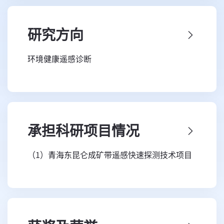
实验室环境健康遥感研究室，开设了中国科学院
大学的环境健康遥感诊断博士生精品课程；发表
研究方向
SCI论文120余篇，主持或参与国家及部委等项
环境健康遥感诊断
目40余项；获软件著作权12项，申请/获得专利
14项；出版专著或合著15本；培养本土和留学
生50余名；现任国家重大科学计划评委，中国湿
地保护协会理事，《中国植物保护百科全书·综
承担科研项目情况
合卷》 编纂委员会编委，《Geomatics Natural
Hazards & Risk》副主编等；曾任遥感应用研究
（1）青海东昆仑成矿带遥感快速探测技术项目
所科技处处长、主任等；曾受邀到美国、日本、
负责人 地方科技攻关 2006.10—2012.02
法国等国的科研院所进行科技交流。
（2）双色红外环境健康诊断系统研发项目 负责
工作经历
人 院重点 2013.05—2019.12
2003.12-至今 公共卫生空间信息技术应用研究
（3）典型应用领域全球定量遥感产品生产体系