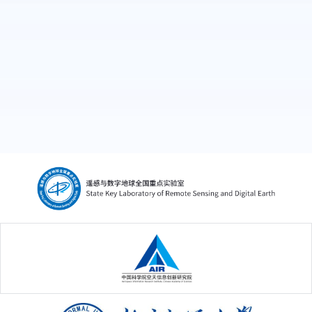
院 研究员
负责人，国家自然科学基金面上项目，2017.09
Shang,H.,Letu,H.,Xu,R.,Wei,L.,Wu,L.,Shao,J.,Nagao,T.M.
2015.09-2019.07 中国科学院遥感与数字地球
—2021.12
A hybrid cloud detection and cloud phase
研究所 研究员
classification algorithm using classic
2010.04-2015.08 日本东海大学信息技术研究
threshold-based tests and extra randomized
中心 特定研究员
tree
model.REMOTESENSINGOFENVIRONMENT
302.
https://doi.org/10.1016/j.rse.2023.113957
3.
Sun,Q.,Ji,D.,Letu,H.,Ni,X.,Zhang,H.,Wang,Y.,Li,B.,Shi,J
A method for estimating high spatial
中国科学院空天信息创新研究院
resolution total precipitable water in all-
weather condition by fusing satellite near-