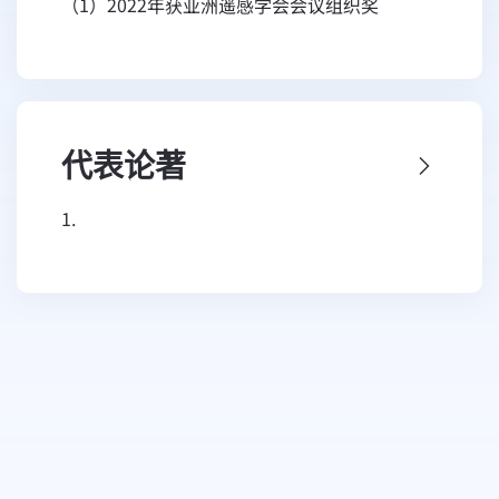
（1）2022年获亚洲遥感学会会议组织奖
用；构建的地表太阳辐射高精度产品和实时监测
及太阳能发电预报研究，负责人，中国科学院对
（2）2021年获Remote Sensing of
系统被CCTV-1新闻联播、CCTV-13等多家媒体
外合作与交流专项，2020.01—2022.12
Environment期刊最佳审稿人
报道，相关成果获联合国工业发展组织2023年
（4）第二次青藏高原科考项目，亚洲水塔区水
（3）2020年获风云气象卫星算法大赛“优胜
“全球清洁能源创新奖”等奖项。现任IEEE J-
循环动态监测与模拟（任务二专题6），专题第
奖”
MASS、Atmospheric Science Letters、
代表论著
三负责人，科技部基地和人才专项，2019.10—
（4）2019年获亚洲遥感学会优秀演讲人
Journal of Remote Sensing等期刊副主编，
2024.10
1.
Remote Sensing of Environment、The
（5）青藏高原及周边大气水循环过程多尺度变
Chen,X.,Letu,H.,Shang,H.,Ri,X.,Tang,C.,Ji,D.,Shi,C.,Teng
Innovation、遥感学报、气象科学等期刊编委，
化特征及天气气候效应，课题骨干，国家自然科
Rainfall Area Identification Algorithm Based
并担任IEEE GRSS北京分会主席、中国气象学会
学基金重大研究计划，2019.01—2022.12
on Himawari-8 Satellite Data and Analysis of
卫星气象专委会主任（共同）、国际大气云辐射
（6）全球能量循环和水循环关键参数的立体观
its Spatiotemporal
学术研讨会（CARE）主席和发起人等职位。
测与遥感反演，负责人，国家重点研发计划，
Characteristics.REMOTESENSING16.
工作经历：
2018.05—2023.05
https://doi.org/10.3390/rs16050747
2019.07-至今 中国科学院空天信息创新研究
（7）中国区域冰晶散射建模及冰云反演研究，
2.