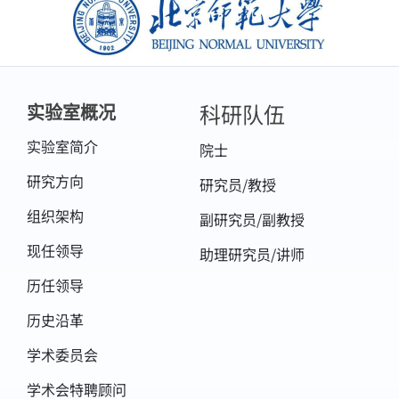
infrared and microwave
北京师范大学
observations.REMOTESENSINGOFENVIRONMENT
302.
https://doi.org/10.1016/j.rse.2023.113952
科研队伍
实验室概况
4.
实验室简介
院士
Wang,W.,Shi,C.,Shang,H.,Yin,S.,Xu,J.,Xu,N.,Chen,L.,Le
研究方向
研究员/教授
Development of an Algorithm for the
组织架构
副研究员/副教授
Simultaneous Retrieval of Cloud-Top Height
现任领导
助理研究员/讲师
and Cloud Optical Thickness Combining
历任领导
Radiative Transfer and Multisource Satellite
Information From O₄ Hyperspectral
历史沿革
Measurements. IEEE Trans. Geosci. Remote
学术委员会
Sensing 62,1–11.
学术会特聘顾问