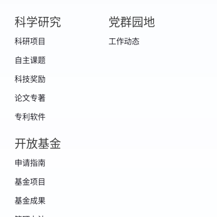
https://doi.org/10.1109/TGRS.2024.3385030
科学研究
党群园地
5.
Wei,L.,Shang,H.,Xu,J.,Shi,C.,Tana,G.,Chao,K.,Bao,S.,C
科研项目
工作动态
Cloud Top Pressure Retrieval Using Polarized
自主课题
and Oxygen A-band Measurements from GF5
科技奖励
andPARASOLSatellites.ADVANCESINATMOSPHERICS
论文专著
–700. https://doi.org/10.1007/s00376-023-
专利软件
2382-5
6.
开放基金
Xian,Y.,Wang,T.,Leng,W.,Letu,H.,Shi,J.,Wang,G.,Yan,X.,
申请指南
Can Topographic Effects on Solar Radiation
基金项目
Be Ignored: Evidence From the Tibetan
基金成果
Plateau.GEOPHYSICALRESEARCHLETTERS51.