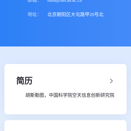
邮箱
：
huslt@aircas.ac.cn
地址
：
北京朝阳区大屯路甲20号北
简历
胡斯勒图，中国科学院空天信息创新研究院
研究员（二级），博导，遥感与数字地球全国重
点实验室主任，IRC国际辐射委员会委员，IEEE
高级会员。主要从事大气遥感和云-辐射-气候变