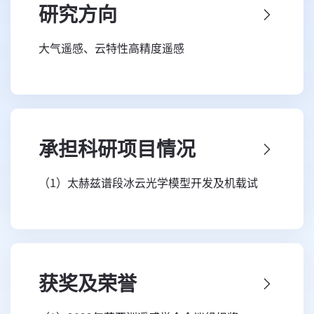
化研究。
研究方向
主持国家重点研发计划项目、第二次青藏高
大气遥感、云特性高精度遥感
原综合科学考察研究专题（共同负责）、国家自
然科学基金委重点基金等多项科研项目，在
Bulletin of the American Meteorological
Society、Remote Sensing of Environment、
承担科研项目情况
The Innovation等顶刊发表SCI论文 150 余
篇。构建了从冰晶粒子光散射及大气辐射传输机
（1）太赫兹谱段冰云光学模型开发及机载试
理、云宏微观参数遥感反演方法、全球辐射平衡
验，负责人，研究所自主部署项目，2022.06—
估算到卫星计划应用的系统性研究框架，并取得
2026.06
了多项原创性成果。所创建的云特性新算法被日
（2）云特性高精度遥感，负责人，国家杰出青
本宇航局和欧洲空间局的4 个国际卫星计划官方
年科学基金，2021.01—2025.12
获奖及荣誉
采纳，同时也被5家国产卫星业务系统采纳应
（3）基于新一代静止卫星的地表辐射精确估算