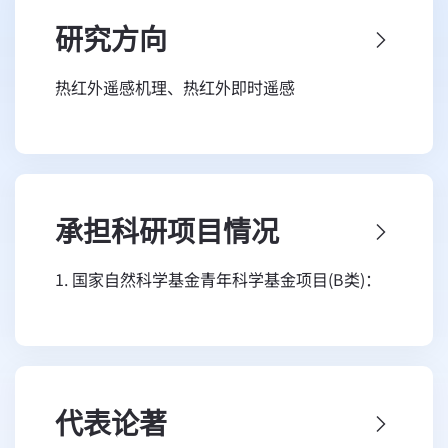
学副教授，依托遥感与数字地球全国重点实验室
研究方向
平台开展教学科研工作。主持国家自然科学基金
热红外遥感机理、热红外即时遥感
委基金项目3项，授权国家发明专利9项，发表第
一/通讯学术论文30余篇，获得北京市科技进步
二等奖1项。
承担科研项目情况
1. 国家自然科学基金青年科学基金项目(B类)：
多角度热红外遥感，2025-2027，负责人
2. 国家自然科学基金重点项目：复杂地表辐射收
支虚拟星座多角度遥感监测机理研究，2020-
2024，骨干
代表论著