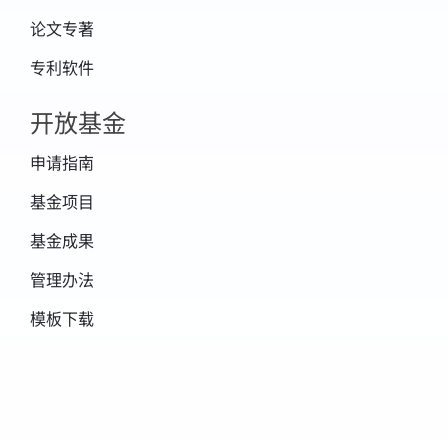
driven modeling in the thermal infrared
论文专著
domain. Remote Sensing of Environment,
专利软件
252, 112157.
7. Cao, B., Liu, Q., Du, Y., Roujean, J. L.,
开放基金
Gastellu-Etchegorry, J. P., Trigo, I. F., ... &
申请指南
Xiao, Q. (2019). A review of earth surface
基金项目
thermal radiation directionality observing
基金成果
and modeling: Historical development,
current status and perspectives. Remote
管理办法
Sensing of Environment, 232, 111304.
模板下载
8. Cao, B., Gastellu-Etchegorry, J. P., Du, Y., Li,
H., Bian, Z., Hu, T., ... & Liu, Q. (2019).
Evaluation of four kernel-driven models in
the thermal infrared band. IEEE Transactions