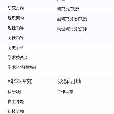
remote sensing experiments over
研究方向
研究员/教授
heterogeneous canopy using DART
组织架构
副研究员/副教授
simulated images. IEEE Transactions on
现任领导
助理研究员/讲师
Geoscience and Remote Sensing, 61, 1-16.
历任领导
5. Bian, Z., Wu, S., Roujean, J. L., Cao, B.*, Li,
H., Yin, G., ... & Liu, Q. (2022). A TIR forest
历史沿革
reflectance and transmittance (FRT) model
学术委员会
for directional temperatures with structural
学术会特聘顾问
and thermal stratification. Remote Sensing
科学研究
党群园地
of Environment, 268, 112749.
6. Cao, B., Roujean, J. L., Gastellu-Etchegorry,
科研项目
工作动态
J. P., Liu, Q., Du, Y., Lagouarde, J. P., ... & Xiao,
自主课题
Q. (2021). A general framework of kernel-
科技奖励