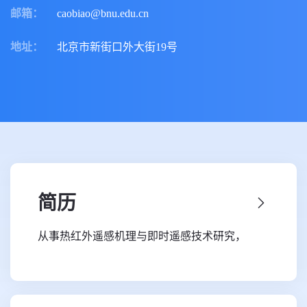
邮箱
：
caobiao@bnu.edu.cn
地址
：
北京市新街口外大街19号
简历
从事热红外遥感机理与即时遥感技术研究，
2014年博士毕业于中国科学院遥感与数字地球
研究所，同年加入该研究所遥感科学国家重点实
验室开展科研工作。2023年9月担任北京师范大