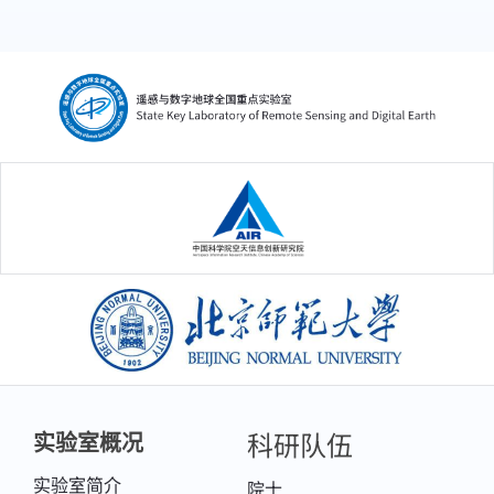
Transactions on Geoscience and Remote
Sensing.
3. Qin, B., Cao, B.*, Roujean, J. L., Gastellu-
Etchegorry, J. P., Ermida, S. L., Bian, Z., ... &
Liu, Q. (2023). A thermal radiation
directionality correction method for the
中国科学院空天信息创新研究院
surface upward longwave radiation of
geostationary satellite based on a time-
evolving kernel-driven model. Remote
北京师范大学
Sensing of Environment, 294, 113599.
4. Cao, B., Gastellu-Etchegorry, J. P., Yin, T.,
Bian, Z., Bai, J., Fang, J., ... & Liu, Q. (2023).
科研队伍
实验室概况
Optimizing the protocol of near-surface
实验室简介
院士