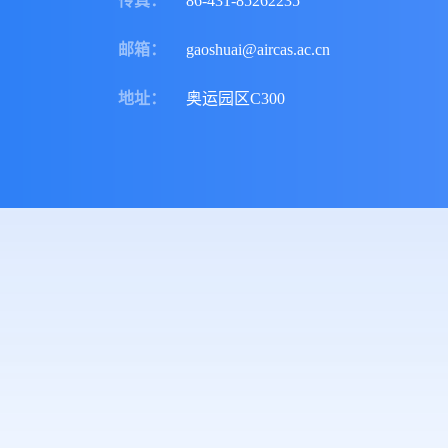
传真
：
86-431-85262235
邮箱
：
gaoshuai@aircas.ac.cn
地址
：
奥运园区C300