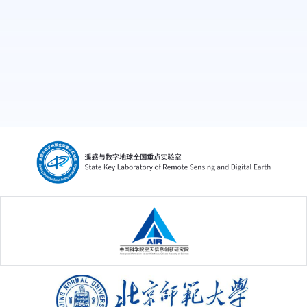
4. 遥感科学国家重点实验室青年人才项目，
13RC-02，植被光合有效辐射吸收比例直散射特
性观测研究，2013.01-2014.12，主持。
5. 国家自然科学基金青年基金，41101324，区
分直射与散射的植被光合有效辐射吸收模型研
究，2012.1-2014.12，主持。
6. 国家自然科学重点基金项目，41930111，复
杂地表辐射收支虚拟星座多角度遥感监测机理研
究，2020.1-2024.12，参加。
7. 国防科工局高分重大专项，高分共性产品真实
中国科学院空天信息创新研究院
性检验平台与产品定型分系统，2019.5-
2022.4，参加。
8. 国家重点研发计划项目，2018YFA0605500，
北京师范大学