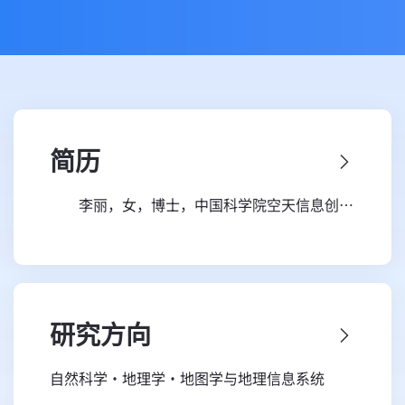
简历
李丽，女，博士，中国科学院空天信息创新
研究院，副研究员。主要从事辐射与能量平衡、
碳循环及全球变化关键参数光合有效辐射、光合
有效辐射吸收比例及净初级生产力的遥感反演方
法研究。提出了极轨与静止卫星相结合的全天候
研究方向
光合有效辐射反演方法，构建了区分直射辐射与
自然科学·地理学·地图学与地理信息系统
散射辐射的植被光合有效辐射吸收比例解析模