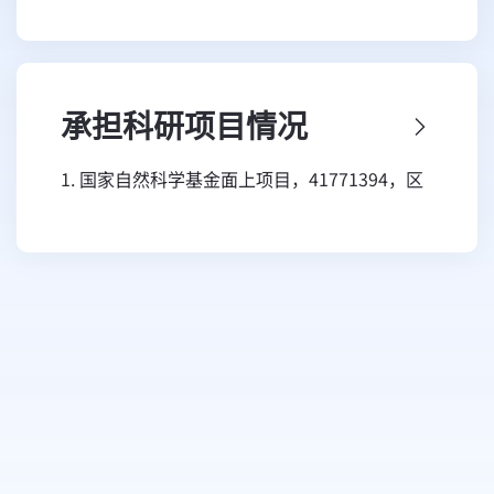
型，为实现植被净初级生产力的全天候估算提供
了解决途径及关键参数。作为项目负责人主持国
家自然科学青年及面上基金、中国博士后科学基
承担科研项目情况
金等项目；作为项目骨干参加863、国家重点专
项等国家重大科技计划项目及中科院项目。发表
1. 国家自然科学基金面上项目，41771394，区
论文20余篇；参与专著撰写2部；授权发明专利
分直射与散射的总初级生产力遥感估算模型研
1项。
究，2018.01-2021.12，主持。
2. 中国科学院战略性先导科技专项子课题，
XDA19030304，一带一路重大工程生态环境影
响评价，2018.01-2022.12，专题负责人。
3. 中国博士后科学基金面上资助项目,
2013M540814, 基于过程模型的植被光能利用率
模拟研究, 2013.01-2014.12，主持。