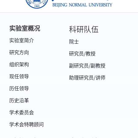
基于国产卫星数据的全球变化关键数据研制，
2018.7-2021.6，参加。
9. 国家863计划重大项目，SS2012AA120904，
科研队伍
实验室概况
“ 星机地综合定量遥感系统与应用示范（一
实验室简介
院士
期）”，第四课题：多尺度遥感数据按需快速处
研究方向
研究员/教授
理与定量遥感产品生成关键技术，2012－
组织架构
副研究员/副教授
2015，参加。
现任领导
助理研究员/讲师
10. 中国科学院西部行动计划项目,KZCX2-XB3-
历任领导
05-02, “黑河流域生态-水文遥感产品生产与应
用试验研究”，第二课题“黑河流域生态过程关
历史沿革
键参量遥感产品”，2012-2015，参加。
学术委员会
11. 国家863计划重点项目，2009AA122102，
学术会特聘顾问
“全球陆表特征参量产品生成与应用”，第二课