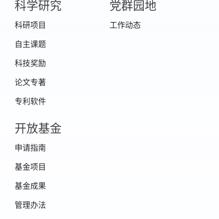
科学研究
党群园地
题：全球陆表特征参量的遥感提取方法研究，
2009－2012，参加。
科研项目
工作动态
12. 国家科技支撑项目，2008BAC34B03，“基
自主课题
于环境一号等国产卫星的环境遥感监测关键技术
科技奖励
及软件研究”，第三课题：面向环境监测的多源
论文专著
遥感数据协同反演与同化技术及软件研发研究，
专利软件
2007－2010，参加。
开放基金
申请指南
基金项目
基金成果
管理办法