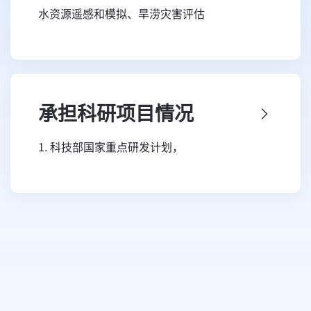
水资源遥感和模拟、旱涝灾害评估
源、旱涝评估以及人地关系等科学问题，从水利
遥感、地理学、生态学等多学科角度开展综合研
究。
承担科研项目情况
1. 科技部国家重点研发计划，
2017YFC0405802，国家水资源立体监测体系与
遥感 技术应用？第2课题土壤含水量遥感反演专
题，2017/07-2020/12 在研，主持
2. 中国科学院战略性先导专项A类，
XDA20100300，亚洲水塔区水资源研究，
2018/01-2022/12，在研，参加