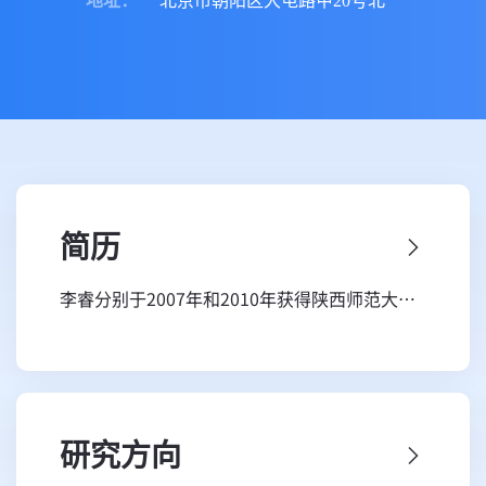
地址
：
北京市朝阳区大屯路甲20号北
简历
李睿分别于2007年和2010年获得陕西师范大学
学士学位(地理科学专业)和北京师范大学硕士学
位(自然地理学专业)，2015年获日本鸟取大学连
合农学科农学博士学位，2016年回国在中国科
学院遥感与数字地球研究所工作至今，主要研究
研究方向
兴趣和方向针对干旱和高寒地区的生态与水资