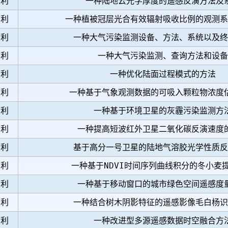
专利
一种陆地云光学厚度的遥感反演方法及
专利
一种植被冠层光合有效辐射吸收比例的观测系
专利
一种大气污染监测设备、方法、系统以及终
专利
一种大气污染监测、查询方法和设备
专利
一种优化陆面过程模式的方法
专利
一种基于气象观测数据的可吸入颗粒物浓度
专利
一种基于环境卫星的灰霾污染监测方
专利
一种提高短波红外卫星二氧化碳反演速度
专利
基于高分一号卫星的陆地气溶胶光学性质反
专利
一种基于NDVI时间序列曲线积分的冬小麦
专利
一种基于移动窗口的城市绿色空间遥感度
专利
一种结合树木阴影特征的遥感影像毛白杨识
专利
一种改进型多源遥感数据时空融合方