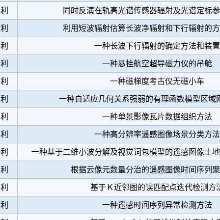
专利
同时反演在轨高光谱传感器辐射及光谱定标参
专利
利用短波辐射估算长波净辐射和下行辐射的方
专利
一种长波下行辐射的确定方法和装置
专利
一种悬挂航空超导磁力仪的吊舱
专利
一种磁梯度考古仪无磁小车
专利
一种自适应几何关系强弱的有理函数模型区域
专利
一种单景影像瓦片数据组织方法
专利
一种高分辨率遥感图像场景分类方法
专利
一种基于二维小波分解及视觉词包模型的遥感图像土地
专利
根据云像元数量分治的遥感图像时间序列聚
专利
基于Ｋ近邻图的误匹配点迭代检测方
专利
一种遥感时间序列异常检测方法