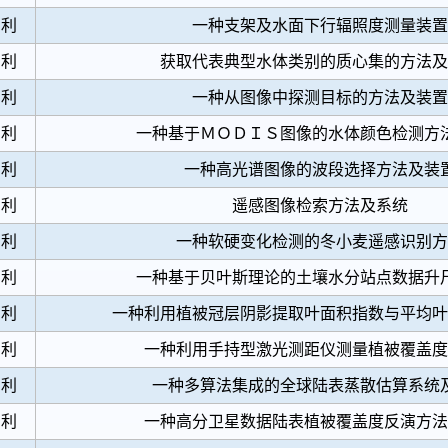
专利
一种支架及水面下行辐照度测量装置
专利
获取代表典型水体类别的质心集的方法及
专利
一种从图像中探测目标的方法及装置
专利
一种基于ＭＯＤＩＳ图像的水体颜色检测方
专利
一种高光谱图像的波段选择方法及装
专利
遥感图像检索方法及系统
专利
一种软硬变化检测的冬小麦遥感识别方
专利
一种基于贝叶斯理论的土壤水分站点数据升
专利
一种利用植被冠层阴影提取叶面积指数与平均叶
专利
一种利用手持型激光测距仪测量植被覆盖度
专利
一种多算法集成的全球陆表蒸散估算系统
专利
一种高分卫星数据陆表植被覆盖度反演方法