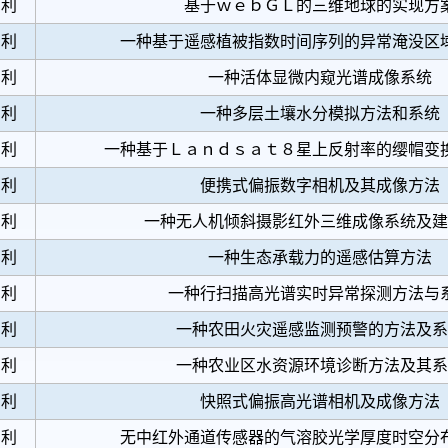
专利
基于ｗｅｂＧＬ的三维地球的实现方
专利
一种基于遥感植被指数时间序列的异常淹没区
专利
一种活体显微内窥光谱成像系统
专利
一种多层土壤水分模拟方法和系统
专利
一种基于Ｌａｎｄｓａｔ８星上反射率的缨帽变
专利
便携式偏振数字相机及其成像方法
专利
一种无人机倾斜摄影红外三维成像系统及建
专利
一种生态承载力的遥感估算方法
专利
一种行扫描高光谱实时异常探测方法与
专利
一种农田火灾遥感监测预警的方法及系
专利
一种农业区水资源环境诊断方法及其系
专利
快照式偏振高光谱相机及成像方法
专利
无中红外通道传感器的气溶胶光学厚度时空分