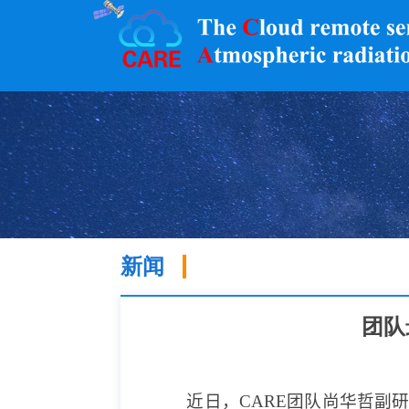
新闻
团队
近日，
CARE
团队尚华哲副