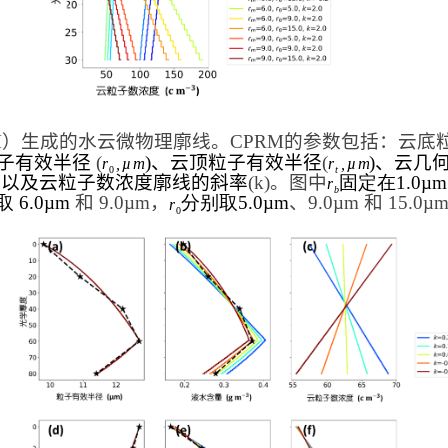
M
）生成的水云微物理廓线。
CPRM
的参数包括：云底
子有效半径
(
)
、云顶粒子有效半径
(
)
、云几
、以及云粒子数浓度廓线的斜率
(k)
。图中
固定在
1.0µm
取
6.0µm
和
9.0µm
，
分别取
5.0µm
、
9.0µm
和
15.0µ