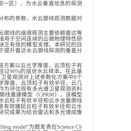
院一区），为水云垂直信息的探测
直分布的参数，水云廓线观测数据对
云廓线的遥感观测主要依赖雷达等
接用于空间连续的云微物理特性研
缺乏有效的模型支撑。本研究的目
于提升雷达水云廓线探测的垂直分
该方案以云光学厚度、云顶粒子有
超过
90%
的层状水云样本。在此基
段卫星观测对上述参数化方案中
8
个
学厚度、云顶粒子有效半径、云几
作为评估现有多光谱卫星观测资料
廓线重建模型（
CPRM
），该模型
水云粒子有效半径和云水含量廓线
够有效捕捉云粒子有效半径和云水
研究成果为结合雷达和多光谱成像
filing model”
为题发表在
Science Ch