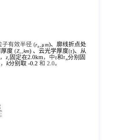
粒子有效半径
(
)
、廓线折点处
何厚度
(
)
、云光学厚度
(
)
、从
，
固定在
2.0km
，中
和
分别固
m
，
k
分别取 -
0.2
和
2.0
。