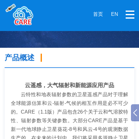
首页
EN
产品概述
云遥感，大气辐射和新能源应用产品
云特性和地表辐射参数的卫星遥感产品对于理解
全球能源估算和云
-
辐射
-
气候的相互作用是必不可少
的。
CARE（
1.1
版
）
产品包含
26
个关于云和气溶胶特
性、辐射参数等关键参数。大部分
CARE
产品是基于
新一代地球静止卫星葵花
-
8
号和风云
-
4
号的观测数据
生产的。
在
未来
的计划中
，我们将采用多源静止卫星