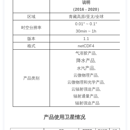
说明
（2016
-
2020）
区域
青藏高原/亚太
/全球
0.01°
0.1°
~
时空分辨率
30min
1h
~
版本
1.1
格式
netCDF4
气溶胶产品,
降水产品
,
产品
,
水汽
云微物理产品,
产品类别
云微物理和光学产品,
云辐射强迫产品,
辐射通量产品,
辐射强迫产品
产品使用卫星情况